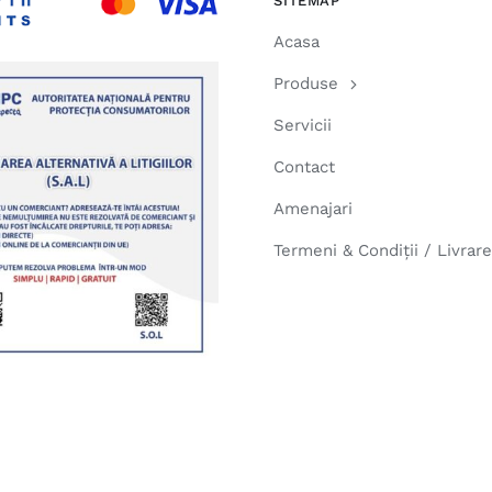
SITEMAP
Acasa
Produse
Servicii
Contact
Amenajari
Termeni & Condiții / Livrar