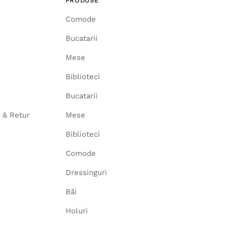
PRODUSE
Comode
Bucatarii
Mese
Biblioteci
Bucatarii
e & Retur
Mese
Biblioteci
Comode
Dressinguri
Băi
Holuri