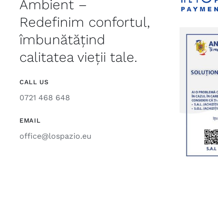
Ambient –
Redefinim confortul,
îmbunătățind
calitatea vieții tale.
CALL US
0721 468 648
EMAIL
office@lospazio.eu