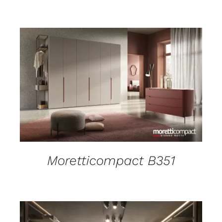
DETAILS
Moretticompact B351