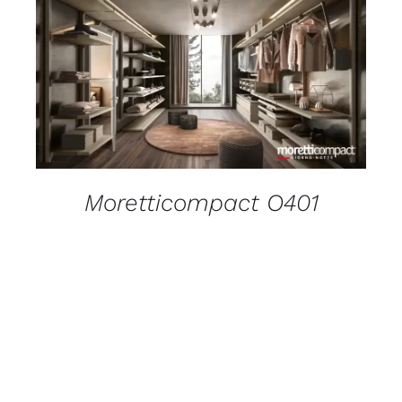
DETAILS
Moretticompact O401