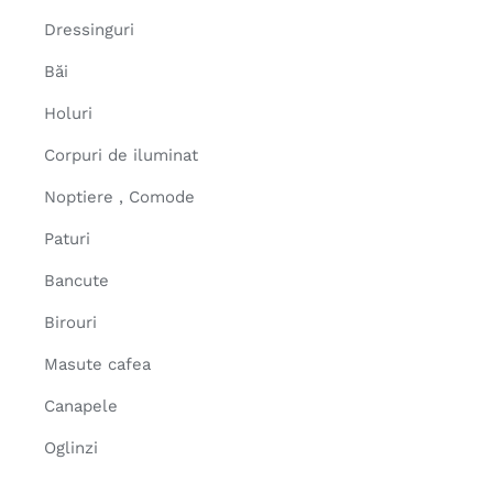
Dressinguri
Băi
Holuri
Corpuri de iluminat
Noptiere , Comode
Paturi
Bancute
Birouri
Masute cafea
Canapele
Oglinzi