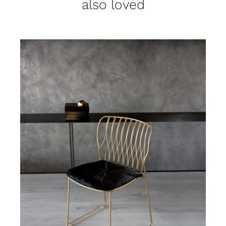
also loved
DETAILS