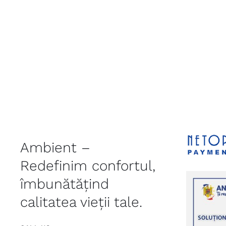
Ambient –
Redefinim confortul,
îmbunătățind
calitatea vieții tale.