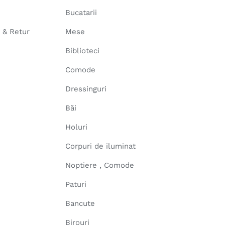
Bucatarii
e & Retur
Mese
Biblioteci
Comode
Dressinguri
Băi
Holuri
Corpuri de iluminat
Noptiere , Comode
Paturi
Bancute
Birouri