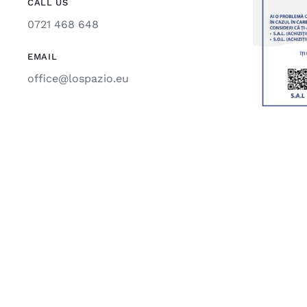
CALL US
0721 468 648
EMAIL
office@lospazio.eu