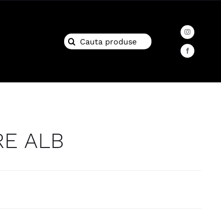
Search
for:
RE ALB