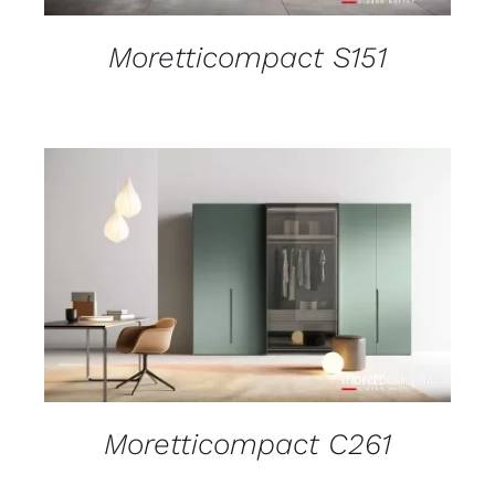
Moretticompact S151
DETAILS
Moretticompact C261