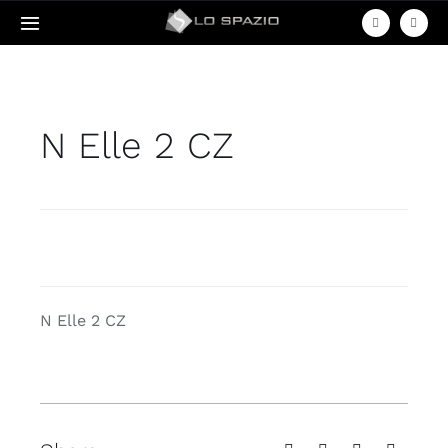
Skip
Toggle
to
Navigation
content
Acasa
N Elle 2 CZ
Produse
Servicii
Contact
N Elle 2 CZ
Amenajari
Termeni & Condiții / Livrare & Retur