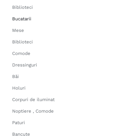
Biblioteci
Bucatarii
Mese
Biblioteci
Comode
Dressinguri
Băi
Holuri
Corpuri de iluminat
Noptiere , Comode
Paturi
Bancute