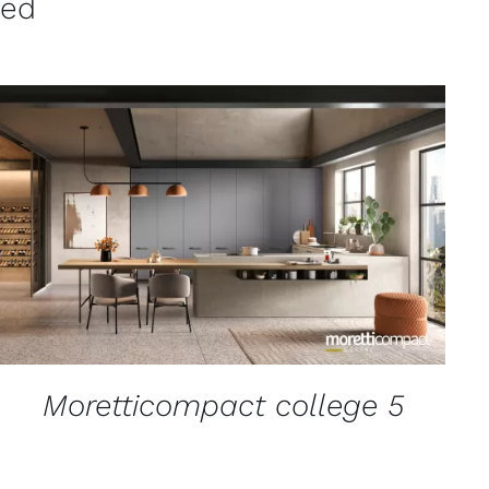
ved
QUICK VIEW
Moretticompact college 5