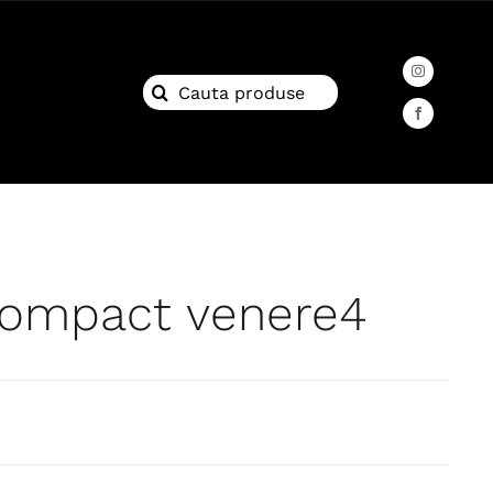
Search
for:
compact venere4