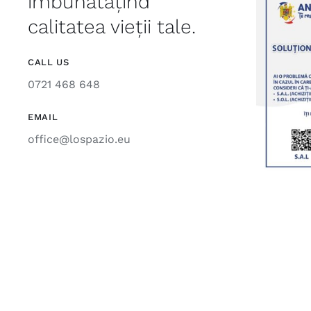
îmbunătățind
calitatea vieții tale.
CALL US
0721 468 648
EMAIL
office@lospazio.eu