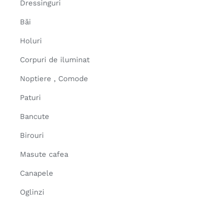
Dressinguri
Băi
Holuri
Corpuri de iluminat
Noptiere , Comode
Paturi
Bancute
Birouri
Masute cafea
Canapele
Oglinzi