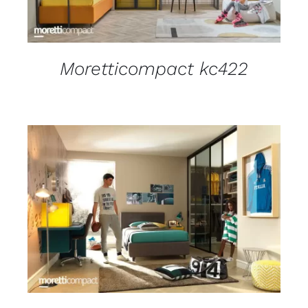
Moretticompact kc422
DETAILS