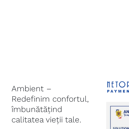
Ambient –
Redefinim confortul,
îmbunătățind
calitatea vieții tale.