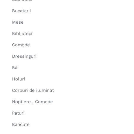
Bucatarii
Mese
Biblioteci
Comode
Dressinguri
Băi
Holuri
Corpuri de iluminat
Noptiere , Comode
Paturi
Bancute