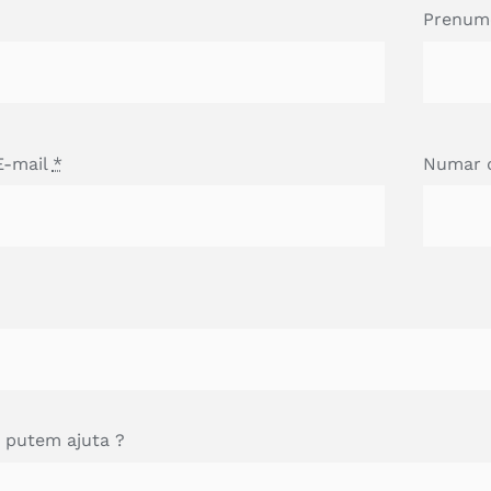
Prenu
E-mail
*
Numar 
e putem ajuta ?