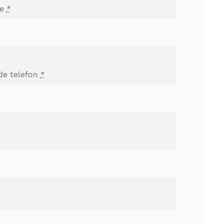
me
*
de telefon
*